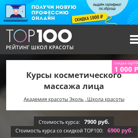
T
n
РЕЙТИНГ ШКОЛ КРАСОТЫ
скидка top10
1 000 
Курсы косметического
массажа лица
Академия красоты Эколь , Школа красоты
7900 руб.
Стоимость курса:
6900 руб.
Стоимость курса со скидкой TOP100: