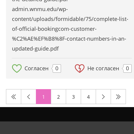
admin.wnmu.edu/wp-
content/uploads/formidable/75/complete-list-
of-official-bookingcom-customer-
%C2%AE%EF%B8%8F-contact-numbers-in-an-
updated-guide.pdf
Согласен
0
Не согласен
0
1
2
3
4