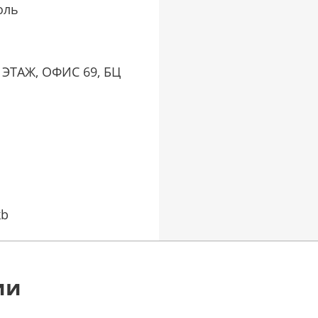
оль
 ЭТАЖ, ОФИС 69, БЦ
kb
ии